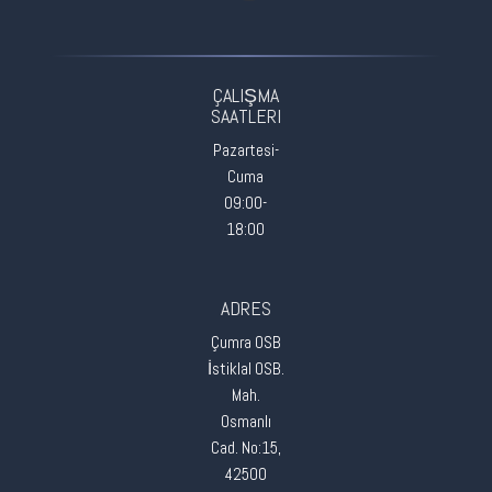
ÇALIŞMA
SAATLERI
Pazartesi-
Cuma
09:00-
18:00
ADRES
Çumra OSB
İstiklal OSB.
Mah.
Osmanlı
Cad. No:15,
42500