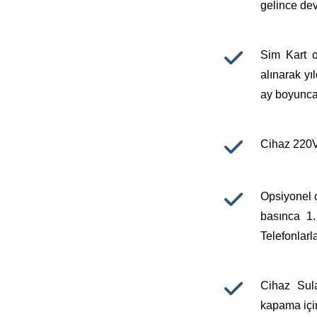
gelince dev
Sim Kart o
alınarak y
ay boyunca 
Cihaz 220V 
Opsiyonel o
basınca 1.
Telefonlarl
Cihaz Sul
kapama için 