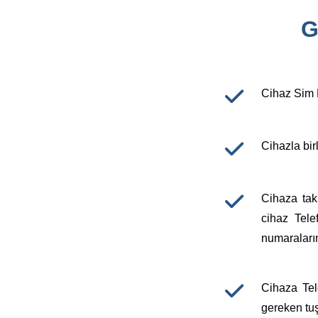
G
Cihaz Sim K
Cihazla birl
Cihaza tak
cihaz Tele
numaraların
Cihaza Tele
gereken tuşl