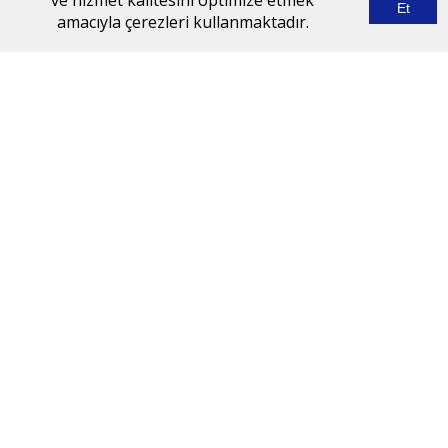
ve hizmet kalitesini optimize etmek
Et
amacıyla çerezleri kullanmaktadır.
SAATLERI
Pazartesi-Cuma
09:00-18:00
ADRES
Çumra OSB
İstiklal OSB. Mah.
Osmanlı Cad.
No:15, 42500
Çumra/Konya
TELEFON