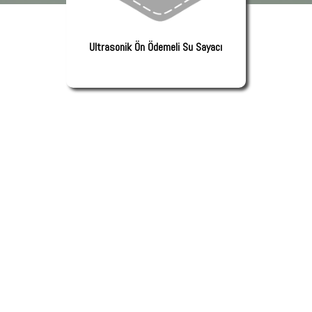
Ultrasonik Ön Ödemeli Su Sayacı
Ultrasonik Ön Ödemeli Su Sayacı
Ürünümüz şu anda satışta değildir
Devamını Oku